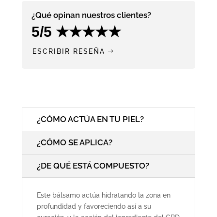
%
Ecológico
¿Qué opinan nuestros clientes?
cantidad
5/5 ★★★★★
ESCRIBIR RESEÑA
¿CÓMO ACTÚA EN TU PIEL?
¿CÓMO SE APLICA?
¿DE QUÉ ESTÁ COMPUESTO?
Este bálsamo actúa hidratando la zona en
profundidad y favoreciendo así a su