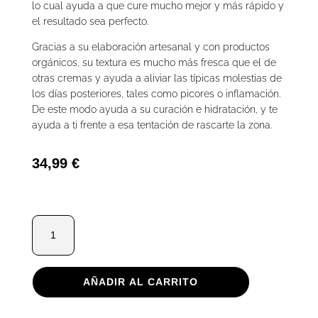
lo cual ayuda a que cure mucho mejor y más rápido y
el resultado sea perfecto.
Gracias a su elaboración artesanal y con productos
orgánicos, su textura es mucho más fresca que el de
otras cremas y ayuda a aliviar las típicas molestias de
los días posteriores, tales como picores o inflamación.
De este modo ayuda a su curación e hidratación, y te
ayuda a ti frente a esa tentación de rascarte la zona.
34,99
€
Bálsamo
de
Tatuajes
con
AÑADIR AL CARRITO
CBD
99,75